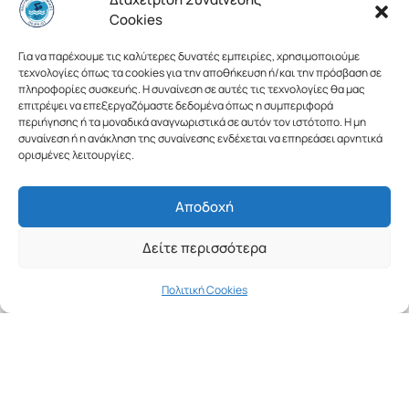
Αποστολή
Cookies
Σύστημα Αξιών​
Διοίκηση
Για να παρέχουμε τις καλύτερες δυνατές εμπειρίες, χρησιμοποιούμε
τεχνολογίες όπως τα cookies για την αποθήκευση ή/και την πρόσβαση σε
πληροφορίες συσκευής. Η συναίνεση σε αυτές τις τεχνολογίες θα μας
Τμήματα
επιτρέψει να επεξεργαζόμαστε δεδομένα όπως η συμπεριφορά
περιήγησης ή τα μοναδικά αναγνωριστικά σε αυτόν τον ιστότοπο. Η μη
Αγωνιστικό Τμήμα
συναίνεση ή η ανάκληση της συναίνεσης ενδέχεται να επηρεάσει αρνητικά
ορισμένες λειτουργίες.
Προαγωνιστικό Τμήμα
Ακαδημίες
Αποδοχή
Νομικά
Δείτε περισσότερα
Κανονισμός
Πολιτική Cookies
Πολιτική Απορρήτου
Πολιτική Cookies
Follow Us