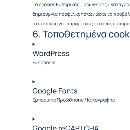
Τα cookies Εμπορικής Προώθησης / Καταγραφ
δημιουργία προφίλ χρηστών ώστε να προβάλλ
ιστότοπους για παρόμοιους σκοπούς εμπορ
6. Τοποθετημένα cook
WordPress
Functional
Consent
to
Google Fonts
service
Εμπορικής Προώθησης / Καταγραφής
wordpress
Consent
to
Google reCAPTCHA