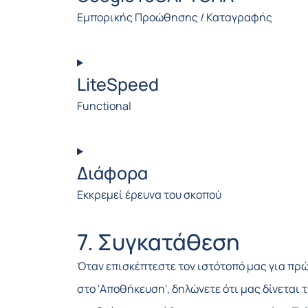
service
Εμπορικής Προώθησης / Καταγραφής
google-
Consent
fonts
to
LiteSpeed
service
Functional
google-
Consent
recaptcha
to
Διάφορα
service
Εκκρεμεί έρευνα του σκοπού
litespeed
Consent
7. Συγκατάθεση
to
Όταν επισκέπτεστε τον ιστότοπό μας για πρώ
service
στο 'Αποθήκευση', δηλώνετε ότι μας δίνεται
Διάφορα