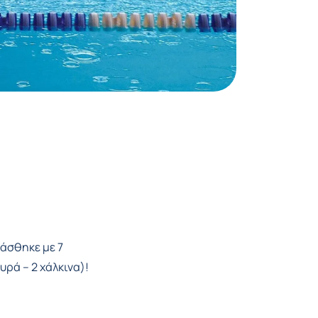
ιάσθηκε με 7
υρά – 2 χάλκινα)!