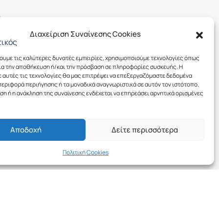
Διαχείριση Συναίνεσης Cookies
χουμε τις καλύτερες δυνατές εμπειρίες, χρησιμοποιούμε τεχνολογίες όπως
για την αποθήκευση ή/και την πρόσβαση σε πληροφορίες συσκευής. Η
ε αυτές τις τεχνολογίες θα μας επιτρέψει να επεξεργαζόμαστε δεδομένα
εριφορά περιήγησης ή τα μοναδικά αναγνωριστικά σε αυτόν τον ιστότοπο.
εση ή η ανάκληση της συναίνεσης ενδέχεται να επηρεάσει αρνητικά ορισμένες
Follow Us
Αποδοχή
Δείτε περισσότερα
Πολιτική Cookies