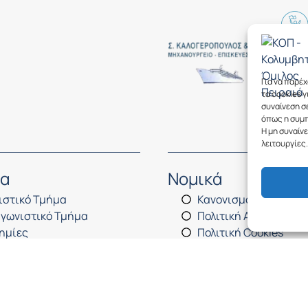
Για να παρέ
τα cookies 
συναίνεση σ
όπως η συμπ
Η μη συναίν
λειτουργίες.
τα
Νομικά
ιστικό Τμήμα
Κανονισμός
γωνιστικό Τμήμα
Πολιτική Απορρήτου
ημίες
Πολιτική Cookies