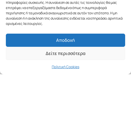
πληροφορίες συσκευής. Η συναίνεση σε αυτές τις τεχνολογίες θα μας
Τμήματα
επιτρέψει να επεξεργαζόμαστε δεδομένα όπως η συμπεριφορά
περιήγησης ή τα μοναδικά αναγνωριστικά σε αυτόν τον ιστότοπο. Η μη
Αγωνιστικό Τμήμα
συναίνεση ή η ανάκληση της συναίνεσης ενδέχεται να επηρεάσει αρνητικά
Προαγωνιστικό Τμήμα
ορισμένες λειτουργίες.
Ακαδημίες
Αποδοχή
Νομικά
Δείτε περισσότερα
Κανονισμός
Πολιτική Απορρήτου
Πολιτική Cookies
Πολιτική Cookies
Follow Us