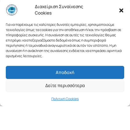
Διαχείριση Συναίνεσης
Cookies
Για να παρέχουμε τις καλύτερες δυνατές εμπειρίες, χρησιμοποιούμε
τεχνολογίες όπως τα cookies για την αποθήκευση ή/και την πρόσβαση σε
πληροφορίες συσκευής. Η συναίνεση σε αυτές τις τεχνολογίες θα μας
επιτρέψει να επεξεργαζόμαστε δεδομένα όπως η συμπεριφορά
περιήγησης ή τα μοναδικά αναγνωριστικά σε αυτόν τον ιστότοπο. Η μη
συναίνεση ή η ανάκληση της συναίνεσης ενδέχεται να επηρεάσει αρνητικά
ορισμένες λειτουργίες.
Αποδοχή
Δείτε περισσότερα
Πολιτική Cookies